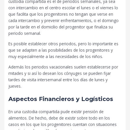
custodia compartida es el de periodos semanales, ya sea
con intercambio en el centro escolar el lunes o el viernes lo
que facilita que los progenitores no tengan que verse en
cada intercambio y prevenir enfrentamientos, o el domingo
por la tarde en el domicilio del progenitor que finaliza su
periodo semanal.
Es posible establecer otros periodos, pero lo importante es
que se adapten a las posibilidades de los progenitores y
muy especialmente a las necesidades de los niños.
Además los periodos vacacionales suelen establecerse por
mitades y si así lo desean los cónyuges se pueden fijar
tardes de visita intersemanal entre los días de lunes y
jueves.
Aspectos Financieros y Logísticos
En una custodia compartida pude existir pensión de
alimentos. De hecho, debe de existir sobre todo en los
casos en los que los progenitores cuentan con situaciones