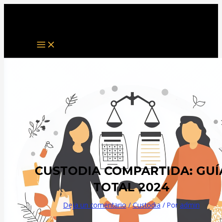
MAIN
Ir
Navegación
Escribe
Nombre*
Correo
Web
MENU
al
de
aquí...
electrónico*
contenido
entradas
CUSTODIA COMPARTIDA: GUÍ
TOTAL 2024
Deja un comentario
/
Custodia
/ Por
admin