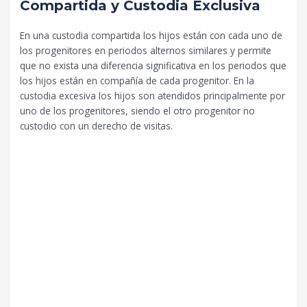
Compartida y Custodia Exclusiva
En una custodia compartida los hijos están con cada uno de
los progenitores en periodos alternos similares y permite
que no exista una diferencia significativa en los periodos que
los hijos están en compañía de cada progenitor. En la
custodia excesiva los hijos son atendidos principalmente por
uno de los progenitores, siendo el otro progenitor no
custodio con un derecho de visitas.