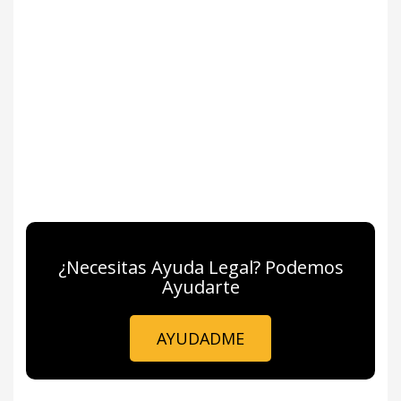
¿Necesitas Ayuda Legal? Podemos
Ayudarte
AYUDADME