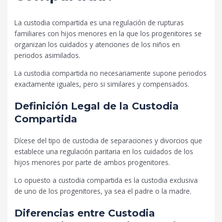
La custodia compartida es una regulación de rupturas
familiares con hijos menores en la que los progenitores se
organizan los cuidados y atenciones de los niños en
periodos asimilados.
La custodia compartida no necesariamente supone periodos
exactamente iguales, pero si similares y compensados.
Definición Legal de la Custodia
Compartida
Dícese del tipo de custodia de separaciones y divorcios que
establece una regulación paritaria en los cuidados de los
hijos menores por parte de ambos progenitores.
Lo opuesto a custodia compartida es la custodia exclusiva
de uno de los progenitores, ya sea el padre o la madre.
Diferencias entre Custodia