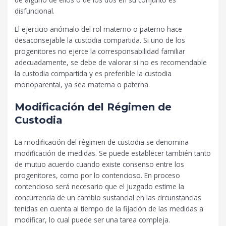
disfuncional.
El ejercicio anómalo del rol materno o paterno hace
desaconsejable la custodia compartida. Si uno de los
progenitores no ejerce la corresponsabilidad familiar
adecuadamente, se debe de valorar si no es recomendable
la custodia compartida y es preferible la custodia
monoparental, ya sea materna o paterna.
Modificación del Régimen de
Custodia
La modificación del régimen de custodia se denomina
modificación de medidas. Se puede establecer también tanto
de mutuo acuerdo cuando existe consenso entre los
progenitores, como por lo contencioso. En proceso
contencioso será necesario que el Juzgado estime la
concurrencia de un cambio sustancial en las circunstancias
tenidas en cuenta al tiempo de la fijación de las medidas a
modificar, lo cual puede ser una tarea compleja.