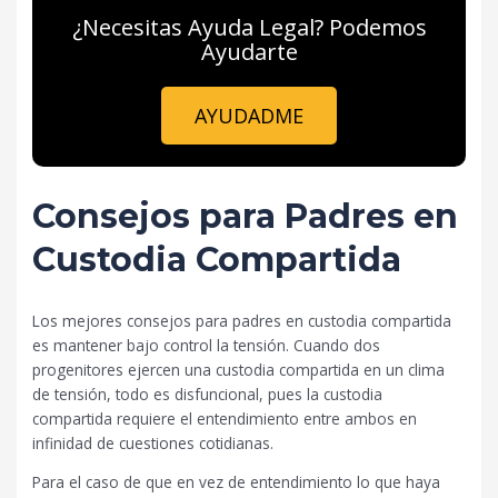
¿Necesitas Ayuda Legal? Podemos
Ayudarte
AYUDADME
Consejos para Padres en
Custodia Compartida
Los mejores consejos para padres en custodia compartida
es mantener bajo control la tensión. Cuando dos
progenitores ejercen una custodia compartida en un clima
de tensión, todo es disfuncional, pues la custodia
compartida requiere el entendimiento entre ambos en
infinidad de cuestiones cotidianas.
Para el caso de que en vez de entendimiento lo que haya