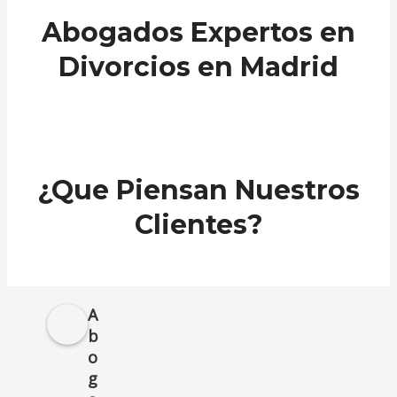
Abogados Expertos en
Divorcios en Madrid
¿Que Piensan Nuestros
Clientes?
A
b
o
g