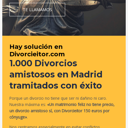
TE LLAMAMOS
Hay solución en
Divorcieitor.com
1.000 Divorcios
amistosos en Madrid
tramitados con éxito
Porque un divorcio no tiene que ser ni dañino ni caro.
Nuestra máxima es:
«Un matrimonio feliz no tiene precio,
un divorcio amistoso sí, con Divorcieitor 150 euros por
cónyuge»
.
Nos centramos especialmente en evitar conflictos