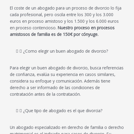
o, 
0€. 
El coste de un abogado para un proceso de divorcio lo fija
ente
Aquí 
cada profesional, pero oscila entre los 300 y los 3.000
euros en proceso amistoso y los 1.500 y los 6.000 euros
ndie
me 
en proceso contencioso.
Nuestro proceso en procesos
ndo 
dier
amistosos de familia es de 150€ por cónyuge.
a la 
on 
perf
un 
¿Como elegir un buen abogado de divorcio?
ecció
pres
n 
upue
cuale
sto 
Para elegir un buen abogado de divorcio, busca referencias
s 
de la 
de confianza, evalúa su experiencia en casos similares,
considera su enfoque y comunicación. Además tiene
eran 
quint
derecho a ser informado de las condiciones de
nues
a 
contratación antes de la contratación.
tras 
part
prior
e.
¿Que tipo de abogado es el que divorcia?
idad
En 
es.
ese 
Dar 
mom
Un abogado especializado en derecho de familia o derecho
las 
ento 
matrimonial es el indicado para casos de divorcio. Su