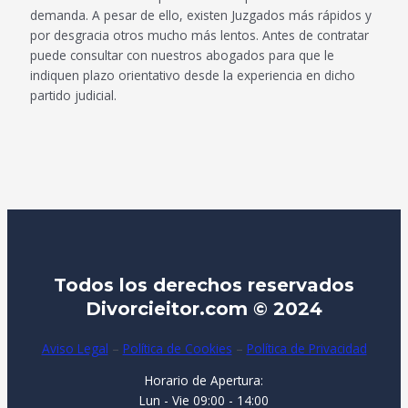
demanda. A pesar de ello, existen Juzgados más rápidos y
anía 
nece
por desgracia otros mucho más lentos. Antes de contratar
y un 
sario
puede consultar con nuestros abogados para que le
cariñ
, que 
indiquen plazo orientativo desde la experiencia en dicho
o 
si es 
partido judicial.
admi
la 
rable
tarif
.
a 
Tota
míni
lmen
ma 
te 
que 
reco
les 
men
exig
Todos los derechos reservados
dabl
e no 
Divorcieitor.com © 2024
e.
se 
quié
Aviso Legal
–
Política de Cookies
–
Política de Privacidad
n, 
que 
Horario de Apertura:
si te 
Lun - Vie 09:00 - 14:00