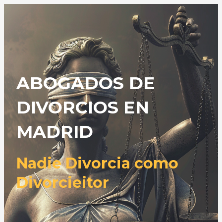
Ir
MAIN
MENU
al
contenido
ABOGADOS DE
DIVORCIOS EN
MADRID
Nadie Divorcia como
Divorcieitor