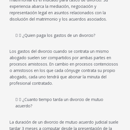
graci
te 
experiencia abarca la mediación, negociación y
representación legal en asuntos relacionados con la
as 
entr
disolución del matrimonio y los acuerdos asociados.
en 
an 
parti
duda
cular 
s, 
¿Quien paga los gastos de un divorcio?
a 
por 
Albe
qué 
Los gastos del divorcio cuando se contrata un mismo
rto 
los 
abogado suelen ser compartidos por ambas partes en
que 
"ladr
procesos amistosos. En cambio en procesos contenciosos
o amistosos en los que cada cónyuge contrata su propio
nos 
ones
abogado, cada uno tendrá que abonar la minuta del
ha 
" te 
profesional contratado.
gesti
dice
onad
n 
o 
que 
¿Cuanto tiempo tarda un divorcio de mutuo
acuerdo?
todo 
es 
con 
total
una 
men
La duración de un divorcio de mutuo acuerdo judicial suele
cerc
te 
tardar 3 meses a computar desde la presentación de la