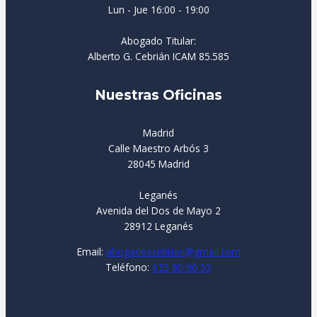
Lun - Jue 16:00 - 19:00
cobr
an 
Abogado Titular:
men
Alberto G. Cebrián ICAM 85.585
os 
no 
Nuestras Oficinas
te 
fíes...
Madrid
TOD
Calle Maestro Arbós 3
O 
28045 Madrid
FALS
O.
Leganés
Aquí 
Avenida del Dos de Mayo 2
me 
28912 Leganés
han 
Email:
abogadoscebrian@gmail.com
tram
Teléfono:
633 90 90 55
itado 
todo 
con 