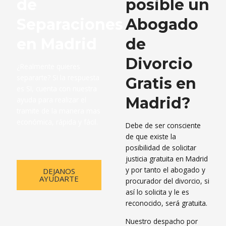
de
posible un
Separaciones
Abogado
en Madrid
de
Divorcio
¿Realmente quieres
separarte? Si la respuesta
Gratis en
es SI, cuenta con nuestra
Madrid?
ayuda para realizar el
tramite de la manera mas
económica, rápida y fácil.
Debe de ser consciente
de que existe la
posibilidad de solicitar
justicia gratuita en Madrid
y por tanto el abogado y
DEJANOS
AYUDARTE
procurador del divorcio, si
así lo solicita y le es
reconocido, será gratuita.
Nuestro despacho por