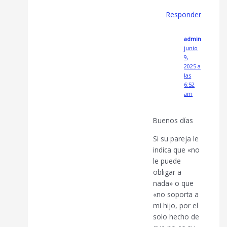
Responder
admin
junio
9,
2025 a
las
6:52
am
Buenos días
Si su pareja le
indica que «no
le puede
obligar a
nada» o que
«no soporta a
mi hijo, por el
solo hecho de