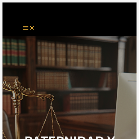
MAIN
Ir
Demanda
MENU
al
de
contenido
Paternidad
|
Guia
Total
2024